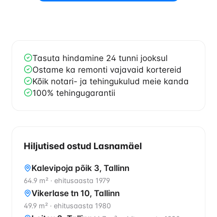
Tasuta hindamine 24 tunni jooksul
Ostame ka remonti vajavaid kortereid
Kõik notari- ja tehingukulud meie kanda
100% tehingugarantii
Hiljutised ostud Lasnamäel
Kalevipoja põik 3, Tallinn
64.9 m²
·
ehitusaasta 1979
Vikerlase tn 10, Tallinn
49.9 m²
·
ehitusaasta 1980