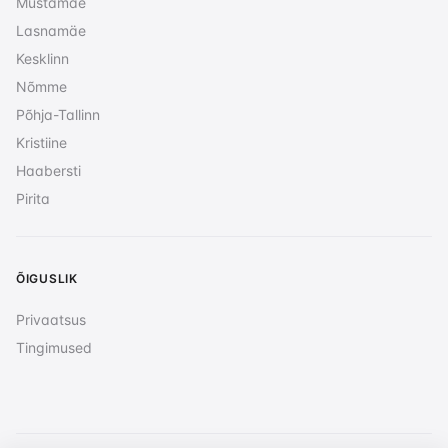
Mustamäe
Lasnamäe
Kesklinn
Nõmme
Põhja-Tallinn
Kristiine
Haabersti
Pirita
ÕIGUSLIK
Privaatsus
Tingimused