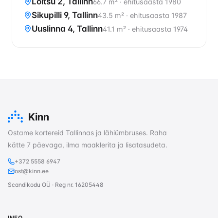
Loitsu 2, Tallinn
66.7 m²
·
ehitusaasta 1980
Sikupilli 9, Tallinn
43.5 m²
·
ehitusaasta 1987
Uuslinna 4, Tallinn
41.1 m²
·
ehitusaasta 1974
Ostame kortereid Tallinnas ja lähiümbruses. Raha
kätte 7 päevaga, ilma maaklerita ja lisatasudeta.
+372 5558 6947
ost@kinn.ee
Scandikodu OÜ · Reg nr. 16205448
INFO