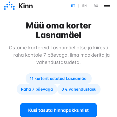
ET
|
EN
|
RU
Müü oma korter
Lasnamäel
Ostame kortereid Lasnamäel otse ja kiiresti
— raha kontole 7 päevaga, ilma maaklerita ja
vahendustasudeta.
11 korterit ostetud Lasnamäel
Raha 7 päevaga
0 € vahendustasu
Küsi tasuta hinnapakkumist