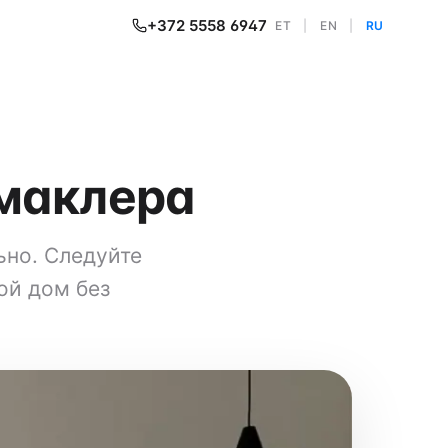
+372 5558 6947
ET
|
EN
|
RU
 маклера
ьно. Следуйте
ой дом без