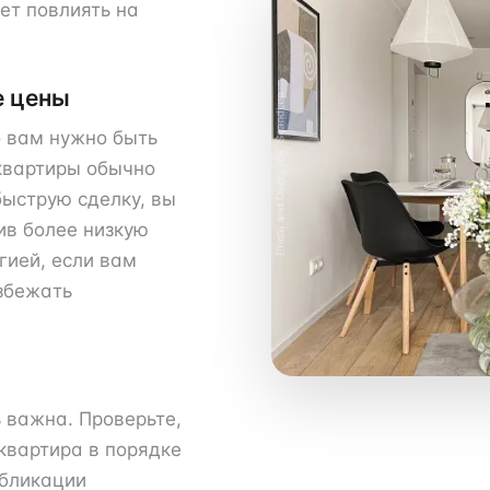
ет повлиять на
е цены
о вам нужно быть
квартиры обычно
быструю сделку, вы
ив более низкую
гией, если вам
избежать
 важна. Проверьте,
квартира в порядке
бликации