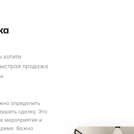
ка
ы хотите
 быстрая продажа
ы.
жно определить
ершить сделку. Это
е мероприятия и
время. Важно