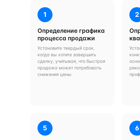
1
2
Определение графика
Оп
процесса продажи
кв
Установите твердый срок,
Уста
когда вы хотите завершить
конк
сделку, учитывая, что быстрая
осно
продажа может потребовать
рек
снижения цены.
проф
5
6